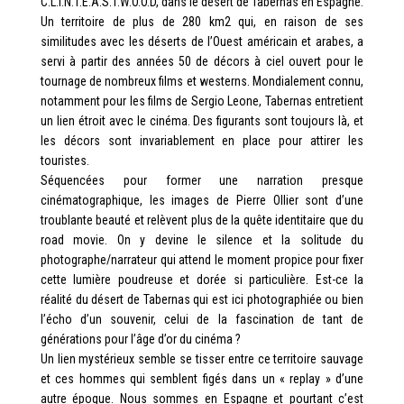
C.L.I.N.T.E.A.S.T.W.O.O.D, dans le désert de Tabernas en Espagne.
Un territoire de plus de 280 km2 qui, en raison de ses
similitudes avec les déserts de l’Ouest américain et arabes, a
servi à partir des années 50 de décors à ciel ouvert pour le
tournage de nombreux films et westerns. Mondialement connu,
notamment pour les films de Sergio Leone, Tabernas entretient
un lien étroit avec le cinéma. Des figurants sont toujours là, et
les décors sont invariablement en place pour attirer les
touristes.
Séquencées pour former une narration presque
cinématographique, les images de Pierre Ollier sont d’une
troublante beauté et relèvent plus de la quête identitaire que du
road movie. On y devine le silence et la solitude du
photographe/narrateur qui attend le moment propice pour fixer
cette lumière poudreuse et dorée si particulière. Est-ce la
réalité du désert de Tabernas qui est ici photographiée ou bien
l’écho d’un souvenir, celui de la fascination de tant de
générations pour l’âge d’or du cinéma ?
Un lien mystérieux semble se tisser entre ce territoire sauvage
et ces hommes qui semblent figés dans un « replay » d’une
autre époque. Nous sommes en Espagne et pourtant c’est