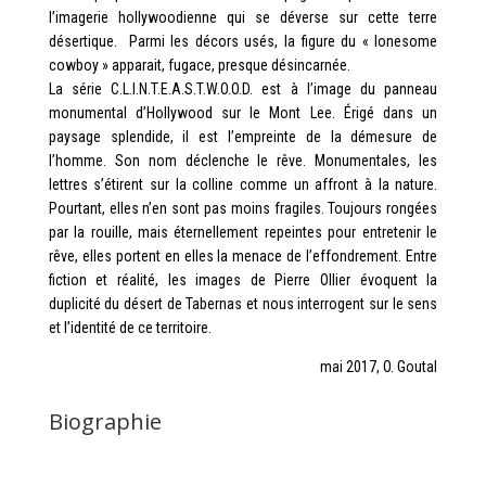
l’imagerie hollywoodienne qui se déverse sur cette terre
désertique. Parmi les décors usés, la figure du « lonesome
cowboy » apparait, fugace, presque désincarnée.
La série C.L.I.N.T.E.A.S.T.W.O.O.D. est à l’image du panneau
monumental d’Hollywood sur le Mont Lee. Érigé dans un
paysage splendide, il est l’empreinte de la démesure de
l’homme. Son nom déclenche le rêve. Monumentales, les
lettres s’étirent sur la colline comme un affront à la nature.
Pourtant, elles n’en sont pas moins fragiles. Toujours rongées
par la rouille, mais éternellement repeintes pour entretenir le
rêve, elles portent en elles la menace de l’effondrement. Entre
fiction et réalité, les images de Pierre Ollier évoquent la
duplicité du désert de Tabernas et nous interrogent sur le sens
et l’identité de ce territoire.
mai 2017, O. Goutal
Biographie