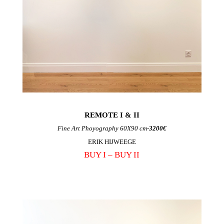
REMOTE I & II
Fine Art Phoyography 60X90 cm-
3200€
ERIK HIJWEEGE
BUY I –
BUY II