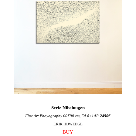
Serie Nibeluugen
Fine Art Phoyography 60X90 cm, Ed 4+1AP-
2450€
ERIK HIJWEEGE
BUY