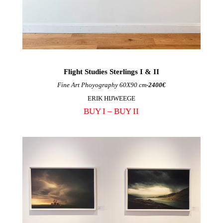
Flight Studies Sterlings I & II
Fine Art Phoyography 60X90 cm-
2400€
ERIK HIJWEEGE
BUY I –
BUY II